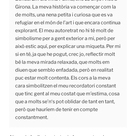
Girona. La meva història va començar com la
de molts, una nena petita i curiosa que es va
refugiar en el món de l’art i que encara continua
explorant. El meu autoretrat no hi té molt de
simbolisme per a gent exterior a mi, però per
això estic aquí, per explicar una miqueta. Per mi
si en té, ja que he pogut, crec jo, reflectir molt
bé la meva mirada relaxada, que molts em
diuen que semblo enfadada, però en realitat
puc estar molt contenta. Els cors a la meva
cara simbolitzen el meu recordatori constant
que tinc gent al meu costat que m’estima, cosa
que a molts
se’n
‘
s pot oblidar de tant en tant,
però que hauríem de tenir en compte
constantment.