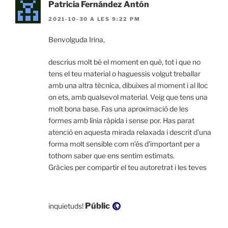
Patricia Fernández Antón
2021-10-30 A LES 9:22 PM
Benvolguda Irina,
descrius molt bé el moment en què, tot i que no
tens el teu material o haguessis volgut treballar
amb una altra tècnica, dibuixes al moment i al lloc
on ets, amb qualsevol material. Veig que tens una
molt bona base. Fas una aproximació de les
formes amb línia ràpida i sense por. Has parat
atenció en aquesta mirada relaxada i descrit d’una
forma molt sensible com n’és d’important per a
tothom saber que ens sentim estimats.
Gràcies per compartir el teu autoretrat i les teves
Visibilitat:
Públic
inquietuds!