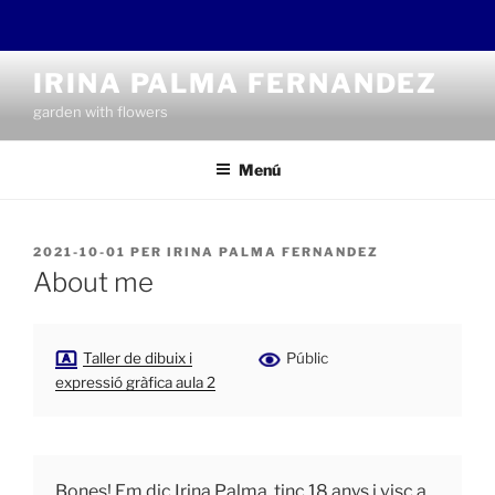
Vés
IRINA PALMA FERNANDEZ
al
garden with flowers
contingut
Menú
PUBLICAT
2021-10-01
PER
IRINA PALMA FERNANDEZ
A
About me
Taller de dibuix i
Públic
expressió gràfica aula 2
Bones! Em dic Irina Palma, tinc
18
anys i visc a