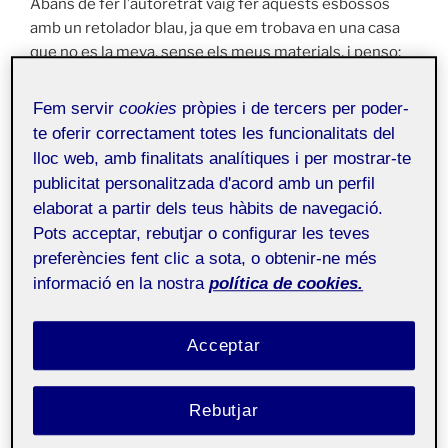
Abans de fer l’autoretrat vaig fer aquests esbossos
amb un retolador blau, ja que em trobava en una casa
que no
es
la meva, sense els meus materials, i penso:
“Ostres, que faig jo ara sense les meves aquarel·les,
Fem servir
cookies
pròpies i de tercers per poder-
llapis…”
te oferir correctament totes les funcionalitats del
lloc web, amb finalitats analítiques i per mostrar-te
Llavors penso que, realment, els materials no
publicitat personalitzada d'acord amb un perfil
importen, puc fer uns esbossos amb qualsevol cosa
elaborat a partir dels teus hàbits de navegació.
que tingui per aquí, i quedaran igual de be i fins i tot
Pots acceptar, rebutjar o configurar les teves
més divertits que no pas si m’hagués estressat per no
preferències fent clic a sota, o obtenir-ne més
tenir els meus materials. Moral de la historieta, l’art per
informació en la nostra
política de cookies.
mi és espontani, per això m’emporto a tots llocs el meu
quadern, però casualment aquell dia, em
vaig
en
descuidar el meu estoig.
Acceptar
Rebutjar